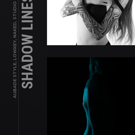
AUBADE STYLE, LOWKEY, NAKED, STUDIO SESSION, UNDERCLOTHES
SHADOW LINES