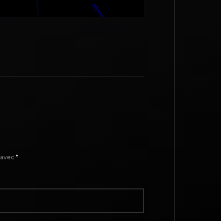
s avec
*