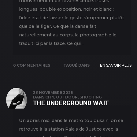
mouvement et de l’évanescence. Poses
longues, double exposition, noir et blanc :
l’idée était de laisser le geste s’imprimer plutôt
que de le figer. Ce que la danse fait
naturellement au corps, la photographie le
traduit ici par la trace. Ce qui...
0 COMMENTAIRES
TAGUÉ DANS
EN SAVOIR PLUS
COLLABORATION
,
DOUBLE
EXPOSITION
,
23 NOVEMBRE 2025
DANS
CITY
,
OUTDOOR
,
SHOOTING
NEW PICS
,
THE UNDERGROUND WAIT
PORTRAIT
,
SHOOTING
,
Un après midi dans le metro toulousain, on se
STUDIO
retrouve à la station Palais de Justice avec la