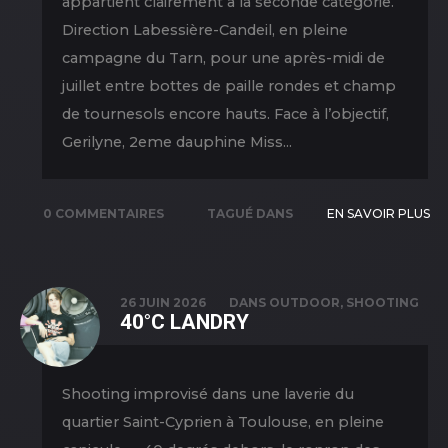
appartient clairement à la seconde catégorie.
Direction Labessière-Candeil, en pleine
campagne du Tarn, pour une après-midi de
juillet entre bottes de paille rondes et champ
de tournesols encore hauts. Face à l’objectif,
Gerilyne, 2eme dauphine Miss...
0 COMMENTAIRES
TAGUÉ DANS
EN SAVOIR PLUS
COLLABORATION
,
NEW PICS
,
OUTDOOR
,
26 JUIN 2026
DANS
OUTDOOR
,
SHOOTING
40°C LANDRY
PORTRAIT
,
SHOOTING
Shooting improvisé dans une laverie du
quartier Saint-Cyprien à Toulouse, en pleine