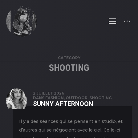
CATEGORY
SHOOTING
2 JUILLET 2026
DANS
FASHION
,
OUTDOOR
,
SHOOTING
SUNNY AFTERNOON
Il y a des séances qui se pensent en studio, et
d’autres qui se négocient avec le ciel. Celle-ci