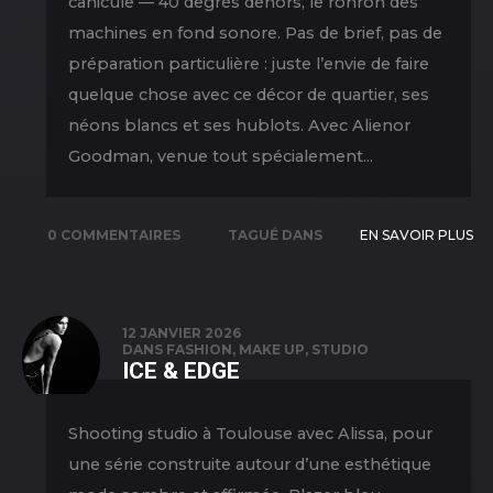
canicule — 40 degrés dehors, le ronron des
machines en fond sonore. Pas de brief, pas de
préparation particulière : juste l’envie de faire
quelque chose avec ce décor de quartier, ses
néons blancs et ses hublots. Avec Alienor
Goodman, venue tout spécialement...
0 COMMENTAIRES
TAGUÉ DANS
EN SAVOIR PLUS
COLLABORATION
,
NEW PICS
,
OUTDOOR
,
12 JANVIER 2026
DANS
FASHION
,
MAKE UP
,
STUDIO
PORTRAIT
,
ICE & EDGE
SHOOTING
Shooting studio à Toulouse avec Alissa, pour
une série construite autour d’une esthétique