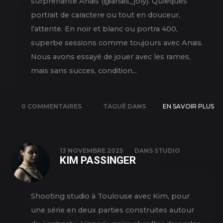
surprenante Anais (@anais_joly). Quleques
portrait de caractere ou tout en douceur,
l’attente. En noir et blanc ou portra 400,
superbe sessions comme toujours avec Anais.
Nous avons essayé de jouer avec les rames,
mais sans succes, condition...
0 COMMENTAIRES
TAGUÉ DANS
EN SAVOIR PLUS
COLLABORATION
,
NEW PICS
,
OUTDOOR
,
13 NOVEMBRE 2025
DANS
STUDIO
KIM PASSINGER
PORTRAIT
,
SHOOTING
Shooting studio à Toulouse avec Kim, pour
une série en deux parties construites autour