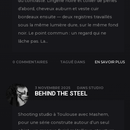
du contraste. Lingerie noire et collier de perles
d’abord, cheveux auburn et veste cuir
bordeaux ensuite — deux registres travaillés
sous la même lumière dure, sur le même fond
noir. Le point commun : un regard qui ne
lâche pas. La...
0 COMMENTAIRES
TAGUÉ DANS
EN SAVOIR PLUS
COLLABORATION
,
NEW PICS
,
PORTRAIT
,
3 NOVEMBRE 2025
DANS
STUDIO
BEHIND THE STEEL
SHOOTING
,
STUDIO
Shooting studio à Toulouse avec Mashem,
pour une série construite autour d’un seul