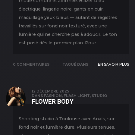
mode sombre et affirmée. Blazer bleu
électrique, lingerie noire, gants en cuir,
maquillage yeux bleus — autant de registres
travaillés sur fond noir texturé, avec une
lumière qui ne cherche pas à adoucir. Le ton
est posé dès le premier plan. Pour...
0 COMMENTAIRES
TAGUÉ DANS
EN SAVOIR PLUS
NEW PICS
,
PORTRAIT
,
SHOOTING
,
12 DÉCEMBRE 2025
DANS
FASHION
,
FLASH LIGHT
,
STUDIO
STUDIO
FLOWER BODY
Shooting studio à Toulouse avec Anaïs, sur
fond noir et lumière dure. Plusieurs tenues,