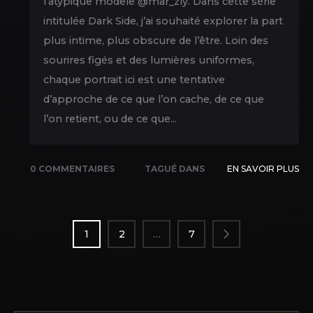
l’atypique modele @mar_zly. Dans cette série
intitulée Dark Side, j’ai souhaité explorer la part
plus intime, plus obscure de l’être. Loin des
sourires figés et des lumières uniformes,
chaque portrait ici est une tentative
d’approche de ce que l’on cache, de ce que
l’on retient, ou de ce que...
0 COMMENTAIRES
TAGUÉ DANS
EN SAVOIR PLUS
PAGINATION
LIGHTING
,
NEW
DES
PICS
,
PORTRAIT
,
SHOOTING
,
1
2
…
7
PUBLICATIONS
STUDIO