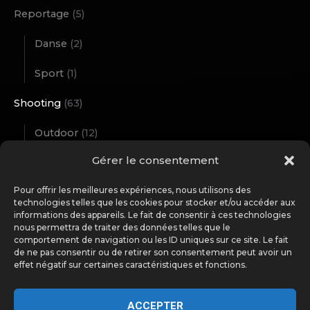
Reportage
(5)
Danse
(2)
Sport
(1)
Shooting
(63)
Outdoor
(12)
Gérer le consentement
Studio
(51)
Pour offrir les meilleures expériences, nous utilisons des
Street Art
(1)
technologies telles que les cookies pour stocker et/ou accéder aux
informations des appareils. Le fait de consentir à ces technologies
Travel Notes
(11)
nous permettra de traiter des données telles que le
comportement de navigation ou les ID uniques sur ce site. Le fait
Wild Nature
(14)
de ne pas consentir ou de retirer son consentement peut avoir un
effet négatif sur certaines caractéristiques et fonctions.
Workshop
(2)
ACCEPTER