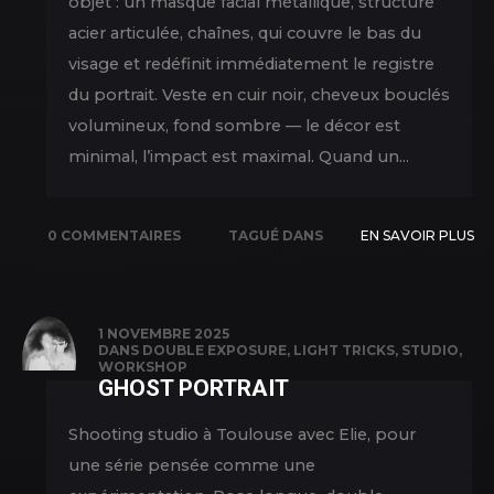
objet : un masque facial métallique, structure
acier articulée, chaînes, qui couvre le bas du
visage et redéfinit immédiatement le registre
du portrait. Veste en cuir noir, cheveux bouclés
volumineux, fond sombre — le décor est
minimal, l’impact est maximal. Quand un...
0 COMMENTAIRES
TAGUÉ DANS
EN SAVOIR PLUS
COLLABORATION
,
NEW PICS
,
PORTRAIT
,
1 NOVEMBRE 2025
DANS
DOUBLE EXPOSURE
,
LIGHT TRICKS
,
STUDIO
,
SHOOTING
WORKSHOP
GHOST PORTRAIT
Shooting studio à Toulouse avec Elie, pour
une série pensée comme une