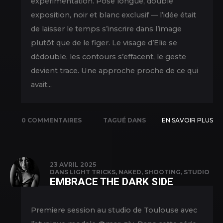
expérimentation. Pose longue, double
exposition, noir et blanc exclusif — l’idée était
de laisser le temps s’inscrire dans l’image
plutôt que de le figer. Le visage d’Elie se
dédouble, les contours s’effacent, le geste
devient trace. Une approche proche de ce qui
avait...
0 COMMENTAIRES
TAGUÉ DANS
EN SAVOIR PLUS
LIGHTING
,
NEW
PICS
,
PORTRAIT
,
SHOOTING
,
23 AVRIL 2025
DANS
LIGHT TRICKS
,
NAKED
,
SHOOTING
,
STUDIO
STUDIO
EMBRACE THE DARK SIDE
Premiere session au studio de Toulouse avec