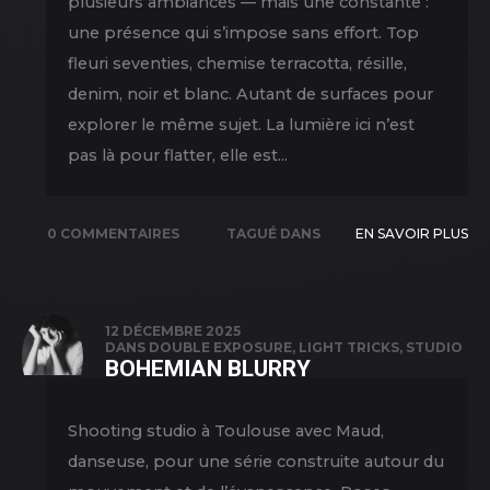
plusieurs ambiances — mais une constante :
une présence qui s’impose sans effort. Top
fleuri seventies, chemise terracotta, résille,
denim, noir et blanc. Autant de surfaces pour
explorer le même sujet. La lumière ici n’est
pas là pour flatter, elle est...
0 COMMENTAIRES
TAGUÉ DANS
EN SAVOIR PLUS
NEW PICS
,
PORTRAIT
,
SHOOTING
,
12 DÉCEMBRE 2025
DANS
DOUBLE EXPOSURE
,
LIGHT TRICKS
,
STUDIO
STUDIO
BOHEMIAN BLURRY
Shooting studio à Toulouse avec Maud,
danseuse, pour une série construite autour du