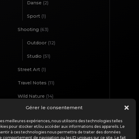
Danse
(2)
Sport
(1)
Shooting
(63)
Outdoor
(12)
Studio
(51)
Street Art
(1)
Travel Notes
(11)
Wild Nature
(14)
Gérer le consentement
Workshop
(2)
TOP
 les meilleures expériences, nous utilisons des technologies telles
kies pour stocker et/ou accéder aux informations des appareils. Le
sentir à ces technologies nous permettra de traiter des données
le comportement de navigation ou les ID uniques sur ce site. Le fait