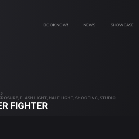
BOOK NOW!
NEWS
SHOWCASE
23
XPOSURE
,
FLASH LIGHT
,
HALF LIGHT
,
SHOOTING
,
STUDIO
ER FIGHTER