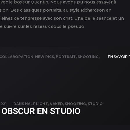
avec le boxeur Quentin. Nous avons pu nous essayer à
ssion. Des classiques portraits, au style Richardson en
eines de tendresse avec son chat. Une belle séance et un
 le suivre sur les réseaux sous le pseudo
COLLABORATION
,
NEW PICS
,
PORTRAIT
,
SHOOTING
,
EN SAVOIR 
021
DANS
HALF LIGHT
,
NAKED
,
SHOOTING
,
STUDIO
/ OBSCUR EN STUDIO