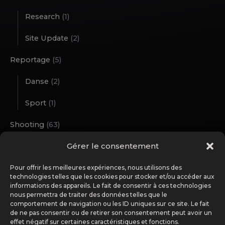
Research
(1)
Site Update
(2)
Reportage
(5)
Danse
(2)
Sport
(1)
Shooting
(63)
Gérer le consentement
Outdoor
(12)
Studio
(51)
Pour offrir les meilleures expériences, nous utilisons des
technologies telles que les cookies pour stocker et/ou accéder aux
informations des appareils. Le fait de consentir à ces technologies
Street Art
(1)
nous permettra de traiter des données telles que le
comportement de navigation ou les ID uniques sur ce site. Le fait
Travel Notes
(11)
de ne pas consentir ou de retirer son consentement peut avoir un
effet négatif sur certaines caractéristiques et fonctions.