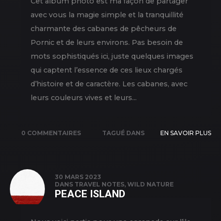
Cet album photo est ma façon de partager
avec vous la magie simple et la tranquillité
charmante des cabanes de pêcheurs de
Pornic et de leurs environs. Pas besoin de
mots sophistiqués ici, juste quelques images
qui captent l’essence de ces lieux chargés
d’histoire et de caractère. Les cabanes, avec
leurs couleurs vives et leurs...
0 COMMENTAIRES
TAGUÉ DANS
EN SAVOIR PLUS
NATURE
,
NEW
PICS
,
OUTDOOR
30 MARS 2023
DANS
TRAVEL NOTES
,
WILD NATURE
PEACE ISLAND