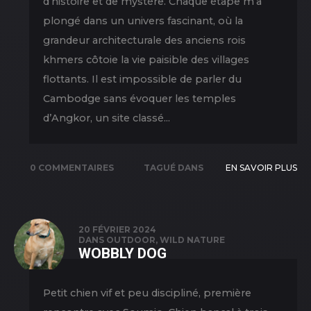
d’histoire et de mystère. Chaque étape m’a
plongé dans un univers fascinant, où la
grandeur architecturale des anciens rois
khmers côtoie la vie paisible des villages
flottants. Il est impossible de parler du
Cambodge sans évoquer les temples
d’Angkor, un site classé...
0 COMMENTAIRES
TAGUÉ DANS
EN SAVOIR PLUS
NATURE
,
NEW
PICS
,
TRAVEL
20 FÉVRIER 2024
DANS
OUTDOOR
,
WILD NATURE
WOBBLY DOG
Petit chien vif et peu discipliné, première