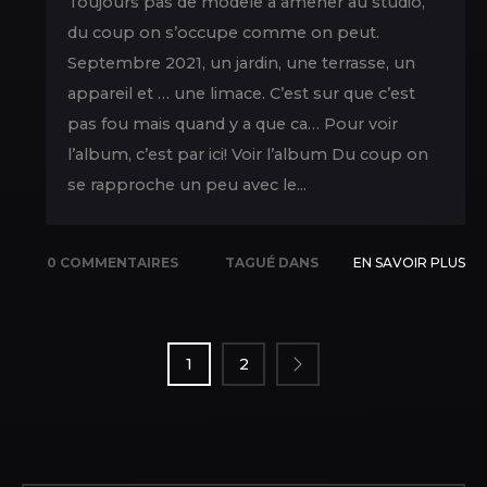
Toujours pas de modele à amener au studio,
du coup on s’occupe comme on peut.
Septembre 2021, un jardin, une terrasse, un
appareil et … une limace. C’est sur que c’est
pas fou mais quand y a que ca… Pour voir
l’album, c’est par ici! Voir l’album Du coup on
se rapproche un peu avec le...
0 COMMENTAIRES
TAGUÉ DANS
EN SAVOIR PLUS
PAGINATION
NATURE
,
NEW
DES
PICS
1
2
PUBLICATIONS