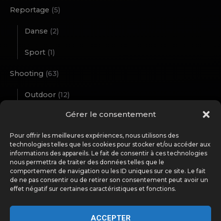
Reportage
(5)
Danse
(2)
Sport
(1)
Shooting
(63)
Outdoor
(12)
Gérer le consentement
Studio
(51)
Pour offrir les meilleures expériences, nous utilisons des
Street Art
(1)
technologies telles que les cookies pour stocker et/ou accéder aux
informations des appareils. Le fait de consentir à ces technologies
Travel Notes
(11)
nous permettra de traiter des données telles que le
comportement de navigation ou les ID uniques sur ce site. Le fait
Wild Nature
(14)
de ne pas consentir ou de retirer son consentement peut avoir un
effet négatif sur certaines caractéristiques et fonctions.
Workshop
(2)
ACCEPTER