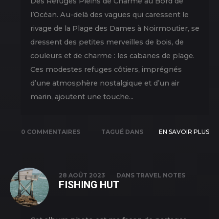
Des Refuges Pleins de Charme au Bord de
l’Océan. Au-delà des vagues qui caressent le
rivage de la Plage des Dames à Noirmoutier, se
dressent des petites merveilles de bois, de
couleurs et de charme : les cabanes de plage.
Ces modestes refuges côtiers, imprégnés
d’une atmosphère nostalgique et d’un air
marin, ajoutent une touche...
0 COMMENTAIRES
TAGUÉ DANS
EN SAVOIR PLUS
NATURE
,
NEW
PICS
,
OUTDOOR
,
TRAVEL
28 AOÛT 2023
DANS
TRAVEL NOTES
FISHING HUT