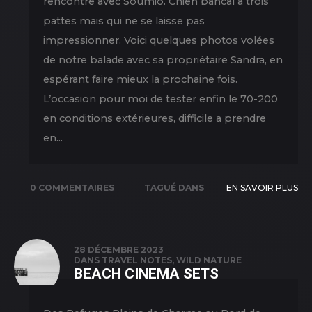
rencontre avec Soumio. Chien bancal à trois
pattes mais qui ne se laisse pas
impressionner. Voici quelques photos volées
de notre balade avec sa propriétaire Sandra, en
espérant faire mieux la prochaine fois.
L’occasion pour moi de tester enfin le 70-200
en conditions extérieures, difficile a prendre
en...
0 COMMENTAIRES
TAGUÉ DANS
EN SAVOIR PLUS
ANIMALS
,
NATURE
,
NEW
PICS
28 DÉCEMBRE 2023
DANS
TRAVEL NOTES
,
WILD NATURE
BEACH CINEMA SETS