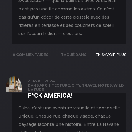
Swastiastu » — que la paix soit avec vous. Bali
n’est pas une île comme les autres. Ce n’est
pas qu’un décor de carte postale avec des
rizières en terrasse et des couchers de soleil
sur l’océan Indien — c’est un...
0 COMMENTAIRES
TAGUÉ DANS
EN SAVOIR PLUS
NATURE
,
NEW
PICS
,
TRAVEL
21 AVRIL 2024
DANS
ARCHITECTURE
,
CITY
,
TRAVEL NOTES
,
WILD
NATURE
F*CK AMERICA!
Cuba, c’est une aventure visuelle et sensorielle
unique. Chaque rue, chaque visage, chaque
paysage raconte une histoire. Entre La Havane