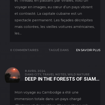
et Trinidad, en passant par Viñales, voici un
voyage en images, au cœur d’un pays vibrant
et contrasté. La capitale cubaine est un
spectacle permanent. Les façades décrépites
mais colorées, les vieilles voitures américaines,
les...
0 COMMENTAIRES
TAGUÉ DANS
EN SAVOIR PLUS
NATURE
,
NEW
PICS
,
TRAVEL
8 AVRIL 2024
DANS
CITY
,
TRAVEL NOTES
,
WILD NATURE
DEEP IN THE FORESTS OF SIAM…
Mon voyage au Cambodge a été une
immersion totale dans un pays chargé