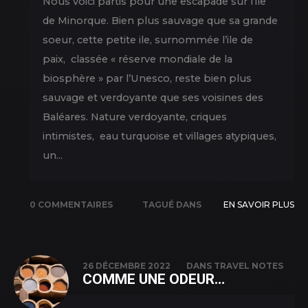
Nous voici partis pour une escapade sur l’ile
de Minorque. Bien plus sauvage que sa grande
soeur, cette petite ile, surnommée l’ile de
paix, classée « réserve mondiale de la
biosphère » par l’Unesco, reste bien plus
sauvage et verdoyante que ses voisines des
Baléares. Nature verdoyante, criques
intimistes, eau turquoise et villages atypiques,
un...
0 COMMENTAIRES
TAGUÉ DANS
EN SAVOIR PLUS
NATURE
,
NEW
PICS
,
TRAVEL
26 DÉCEMBRE 2022
DANS
TRAVEL NOTES
COMME UNE ODEUR…